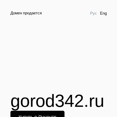
Домен продается
Рус
Eng
gorod342.ru