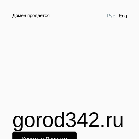
Домен продается
Рус
Eng
gorod342.ru