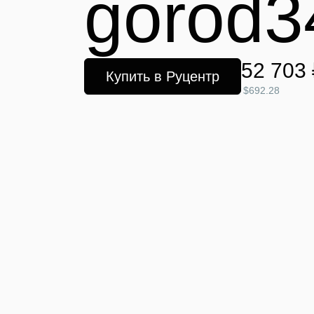
gorod3
52 703 
Купить в Руцентр
$692.28