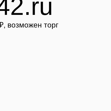
42.ru
₽
, возможен торг